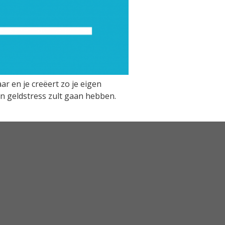
r en je creëert zo je eigen
van geldstress zult gaan hebben.