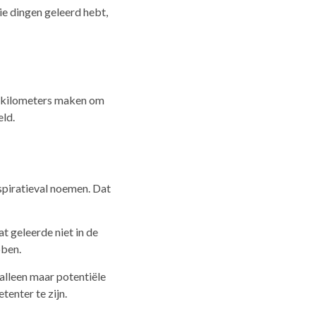
ie dingen geleerd hebt,
t kilometers maken om
eld.
inspiratieval noemen. Dat
t geleerde niet in de
bben.
alleen maar potentiële
enter te zijn.