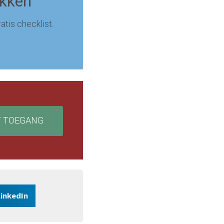
ekken
atis checklist.
T TOEGANG
LinkedIn