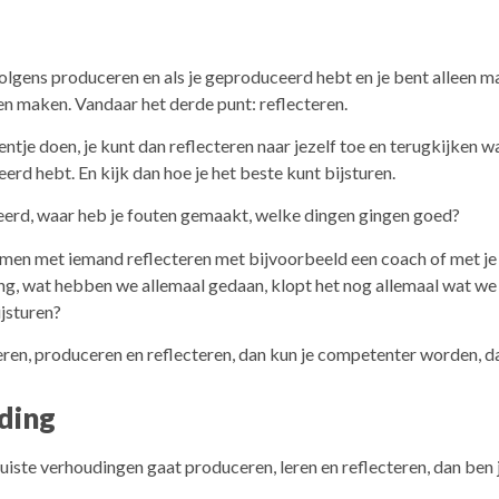
olgens produceren en als je geproduceerd hebt en je bent alleen m
ten maken. Vandaar het derde punt: reflecteren.
eentje doen, je kunt dan reflecteren naar jezelf toe en terugkijken w
erd hebt. En kijk dan hoe je het beste kunt bijsturen.
eerd, waar heb je fouten gemaakt, welke dingen gingen goed?
samen met iemand reflecteren met bijvoorbeeld een coach of met j
ing, wat hebben we allemaal gedaan, klopt het nog allemaal wat we 
jsturen?
 leren, produceren en reflecteren, dan kun je competenter worden, d
ding
 juiste verhoudingen gaat produceren, leren en reflecteren, dan ben