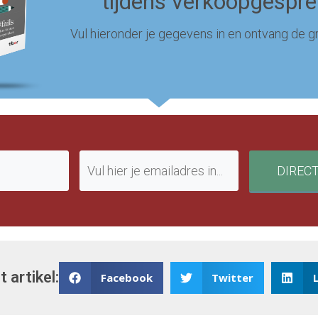
tijdens verkoopgespr
Vul hieronder je gegevens in en ontvang de gr
DIREC
t artikel:
Facebook
Twitter