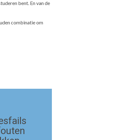
 studeren bent. En van de
gouden combinatie om
esfails
fouten