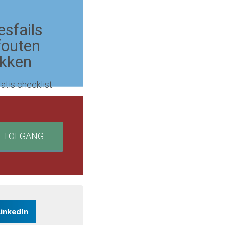
esfails
fouten
ekken
atis checklist.
T TOEGANG
LinkedIn