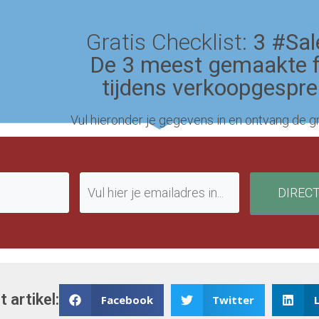
Gratis Checklist:
3 #Sal
De 3 meest gemaakte 
tijdens verkoopgespr
Vul hieronder je gegevens in en ontvang de gr
DIREC
t artikel:
Facebook
Twitter