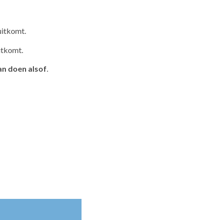
 uitkomt.
uitkomt.
an doen alsof
.