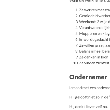
Want die werknemers doe
Ze werken meestal
Gemiddeld werken 
Weekend: 2 vrije 
Verantwoordelijkhe
Mopperen en klage
Er wordt gedacht i
Ze willen graag a
Balans is heel bela
Ze denken in loon
Ze vinden zichzelf
Ondernemer
Iemand met een ondernem
Hij gelooft niet zo in de 
Hij denkt liever zelf na.