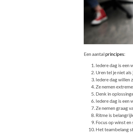
Een aantal
principes
:
Iedere dag is een
Uren tel je niet als
Iedere dag willen z
Ze nemen extreme
Denk in oplossinge
Iedere dag is een w
Ze nemen graag va
Ritme is belangrijk
Focus op winst en
Het teambelang st