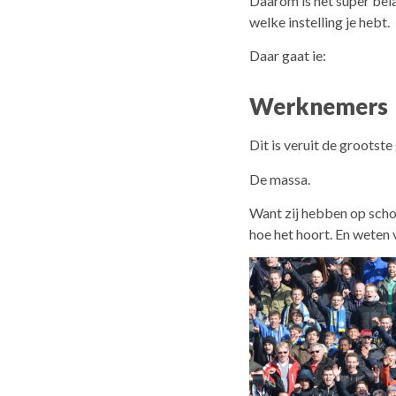
Daarom is het super bel
welke instelling je hebt.
Daar gaat ie:
Werknemers
Dit is veruit de grootst
De massa.
Want zij hebben op scho
hoe het hoort. En weten 