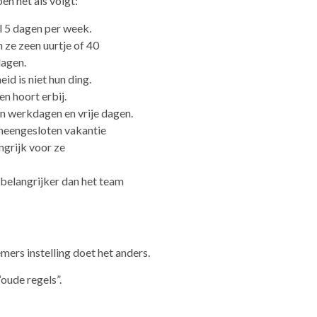
n het als volgt:
 5 dagen per week.
ze zeen uurtje of 40
dagen.
id is niet hun ding.
n hoort erbij.
n werkdagen en vrije dagen.
aneengesloten vakantie
ngrijk voor ze
 belangrijker dan het team
ers instelling doet het anders.
“oude regels”.