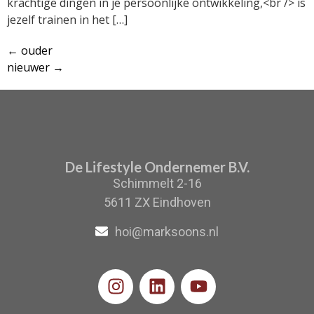
krachtige dingen in je persoonlijke ontwikkeling,<br /> is
jezelf trainen in het […]
←
ouder
nieuwer
→
De Lifestyle Ondernemer B.V.
Schimmelt 2-16
5611 ZX Eindhoven
hoi@marksoons.nl