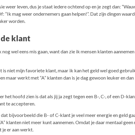
sie weer leven, dus je staat iedere ochtend op en je zegt dan: “Wa
: “Ik mag weer ondernemers gaan helpen!”. Dat zijn dingen waardoo
uker worden.
 de klant
k nog wel eens mis gaan, want dan zie ik mensen klanten aannemen d
 is niet mijn favoriete klant, maar ik kan het geld wel goed gebruik
lleen maar werkt met “A” klanten dan is je dag gewoon leuker en dan 
 het hoofd zien is dat als jij ja zegt tegen een B-, C-, of een D-kla
nt te accepteren.
s dat bijvoorbeeld die B- of C-klant je veel meer energie en geld g
2 “A” klanten niet meer kunt aannemen. Omdat je daar mentaal geen
t je er aan werkt.