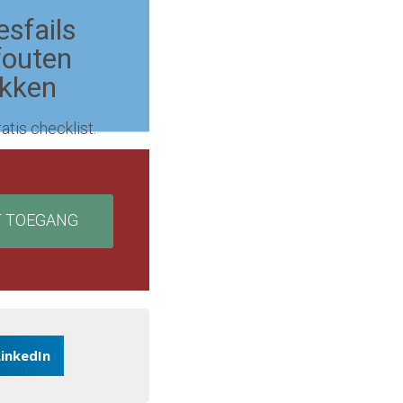
esfails
fouten
ekken
atis checklist.
T TOEGANG
LinkedIn