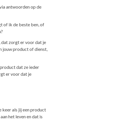
r via antwoorden op de
 of ik de beste ben, of
a?
dat zorgt er voor dat je
n jouw product of dienst,
n product dat ze ieder
gt er voor dat je
e keer als jij een product
aan het leven en dat is