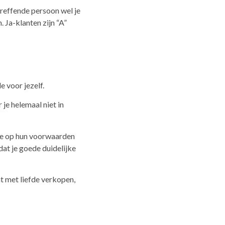
treffende persoon wel je
. Ja-klanten zijn “A”
e voor jezelf.
 je helemaal niet in
ie op hun voorwaarden
at je goede duidelijke
cht met liefde verkopen,