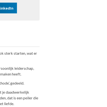
LinkedIn
ok sterk starten, wat er
oonlijk leiderschap,
e maken heeft.
hode’, gedeeld.
at je daadwerkelijk
n, dat is een peiler die
t liefde.