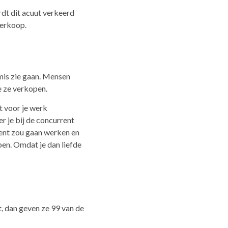
ordt dit acuut verkeerd
verkoop.
k mis zie gaan. Mensen
e ze verkopen.
t voor je werk
r je bij de concurrent
rent zou gaan werken en
pen. Omdat je dan liefde
t, dan geven ze 99 van de