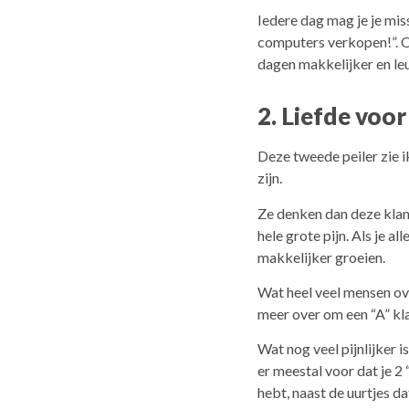
Iedere dag mag je je mis
computers verkopen!”. Of
dagen makkelijker en le
2. Liefde voor
Deze tweede peiler zie i
zijn.
Ze denken dan deze klant
hele grote pijn. Als je a
makkelijker groeien.
Wat heel veel mensen over
meer over om een “A” kla
Wat nog veel pijnlijker i
er meestal voor dat je 
hebt, naast de uurtjes da