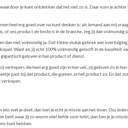
n waardoor je kunt ontdekken dat het niet zo is. Daar kom je achte
men heel erg goed over na kunt denken is: als iemand aan mij vraagt
is, of ons product de beste is in de branche, zeg jij dan volmondig j
dan niet volmondig ja. Dat kleine stukje gebrek aan overtuiging, 
pen. Want als jij echt 100% volmondig gelooft in de kwaliteit va
 gigantisch geloven in hun product of dienst.
bij verkopers die heel erg goed zijn in hun vak, zij geloven zo in hu
etje past bij dat product, die gunnen ze het product zo. En dat zor
t verkopen.
n iets wat je doet, dan ben je echt je missie aan het leven. Dus ieder
n bent waar jij zo enorm veel liefde voor hebt, dan ben je je missie 
mens kunt hebben.