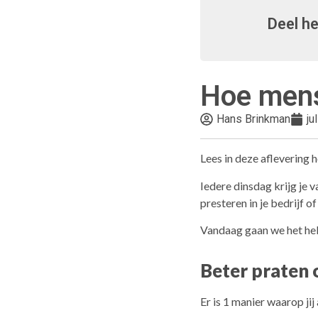
Deel he
Hoe mens
Hans Brinkman
ju
Lees in deze aflevering 
Iedere dinsdag krijg je v
presteren in je bedrijf of 
Vandaag gaan we het heb
Beter praten o
Er is 1 manier waarop jij