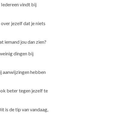
Iedereen vindt bij
over jezelf dat je niets
aat iemand jou dan zien?
weinig dingen bij
zij aanwijzingen hebben
ook beter tegen jezelf te
it is de tip van vandaag,