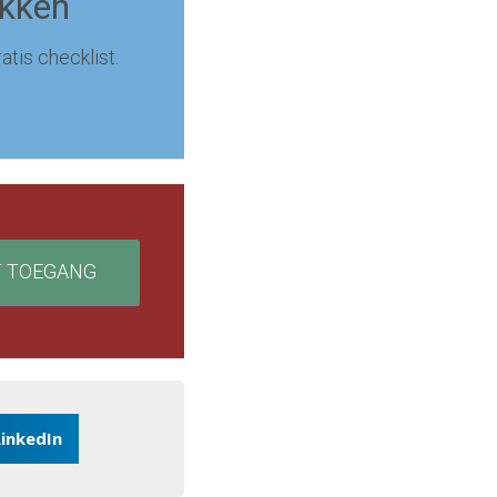
ekken
atis checklist.
T TOEGANG
LinkedIn